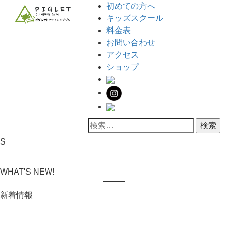
コ
メ
初めての方へ
ン
イ
キッズスクール
テ
ン
料金表
ン
メ
お問い合わせ
ツ
ニ
アクセス
へ
ュ
ショップ
ス
ー
キ
ッ
プ
検
索:
S
WHAT'S NEW!
新着情報