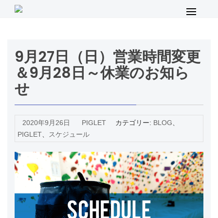
コ
メ
ン
イ
テ
ン
ン
9月27日（日）営業時間変更
メ
ツ
ニ
へ
＆9月28日～休業のお知ら
ュ
ス
せ
ー
キ
ッ
プ
2020年9月26日
PIGLET
カテゴリー:
BLOG
、
PIGLET
、
スケジュール