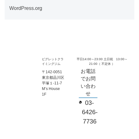
WordPress.org
ピグレットクラ
平日14:00～23:00 土日祝 13:00～
イミングジム
21:00（ 不定休 ）
お電話
〒142-0051
東京都品川区
でお問
平塚１-11-7
い合わ
M’s House
せ
1F
03-
6426-
7736