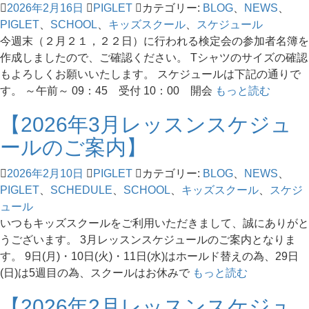
2026年2月16日
PIGLET
カテゴリー:
BLOG
、
NEWS
、
PIGLET
、
SCHOOL
、
キッズスクール
、
スケジュール
今週末（２月２１，２２日）に行われる検定会の参加者名簿を
作成しましたので、ご確認ください。 Tシャツのサイズの確認
もよろしくお願いいたします。 スケジュールは下記の通りで
す。 ～午前～ 09：45 受付 10：00 開会
もっと読む
【2026年3月レッスンスケジュ
ールのご案内】
2026年2月10日
PIGLET
カテゴリー:
BLOG
、
NEWS
、
PIGLET
、
SCHEDULE
、
SCHOOL
、
キッズスクール
、
スケジ
ュール
いつもキッズスクールをご利用いただきまして、誠にありがと
うございます。 3月レッスンスケジュールのご案内となりま
す。 9日(月)・10日(火)・11日(水)はホールド替えの為、29日
(日)は5週目の為、スクールはお休みで
もっと読む
【2026年2月レッスンスケジュ