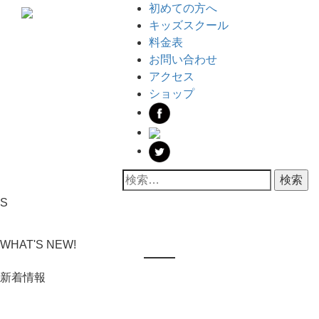
コ
メ
初めての方へ
ン
イ
キッズスクール
テ
ン
料金表
ン
メ
お問い合わせ
ツ
ニ
アクセス
へ
ュ
ショップ
ス
ー
キ
ッ
プ
検
索:
S
WHAT'S NEW!
新着情報