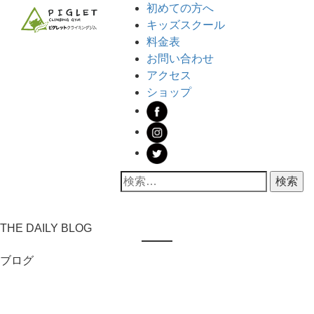
コ
メ
初めての方へ
ン
イ
キッズスクール
テ
ン
料金表
ン
メ
お問い合わせ
ツ
ニ
アクセス
へ
ュ
ショップ
ス
ー
キ
ッ
プ
検
索:
THE DAILY BLOG
ブログ