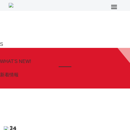
メ
イ
ン
メ
ニ
S
ュ
ー
WHAT'S NEW!
新着情報
34