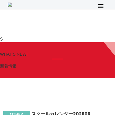
メ
イ
ン
メ
ニ
S
ュ
ー
WHAT'S NEW!
新着情報
スクールカレンダー202606