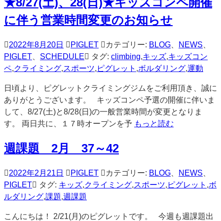
★8/27(土)、28(日)★キッズコンペ開催
に伴う営業時間変更のお知らせ
2022年8月20日
PIGLET
カテゴリー:
BLOG
、
NEWS
、
PIGLET
、
SCHEDULE
タグ:
climbing
,
キッズ
,
キッズコン
ペ
,
クライミング
,
スポーツ
,
ピグレット
,
ボルダリング
,
運動
日頃より、ピグレットクライミングジムをご利用頂き、誠に
ありがとうございます。 キッズコンペ予選の開催に伴いま
して、8/27(土)と8/28(日)の一般営業時間が変更となりま
す。 両日共に、１７時オープンを予
もっと読む
週課題 2月 37～42
2022年2月21日
PIGLET
カテゴリー:
BLOG
、
NEWS
、
PIGLET
タグ:
キッズ
,
クライミング
,
スポーツ
,
ピグレット
,
ボ
ルダリング
,
課題
,
週課題
こんにちは！ 2/21(月)のピグレットです。 今週も週課題出