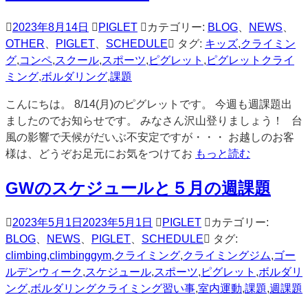
2023年8月14日
PIGLET
カテゴリー:
BLOG
、
NEWS
、
OTHER
、
PIGLET
、
SCHEDULE
タグ:
キッズ
,
クライミン
グ
,
コンペ
,
スクール
,
スポーツ
,
ピグレット
,
ピグレットクライ
ミング
,
ボルダリング
,
課題
こんにちは。 8/14(月)のピグレットです。 今週も週課題出
ましたのでお知らせです。 みなさん沢山登りましょう！ 台
風の影響で天候がだいぶ不安定ですが・・・ お越しのお客
様は、どうぞお足元にお気をつけてお
もっと読む
GWのスケジュールと５月の週課題
2023年5月1日
2023年5月1日
PIGLET
カテゴリー:
BLOG
、
NEWS
、
PIGLET
、
SCHEDULE
タグ:
climbing
,
climbinggym
,
クライミング
,
クライミングジム
,
ゴー
ルデンウィーク
,
スケジュール
,
スポーツ
,
ピグレット
,
ボルダリ
ング
,
ボルダリングクライミング習い事
,
室内運動
,
課題
,
週課題