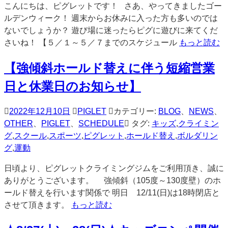
こんにちは、ピグレットです！ さあ、やってきましたゴー
ルデンウィーク！ 週末からお休みに入った方も多いのでは
ないでしょうか？ 遊び場に迷ったらピグに遊びに来てくだ
さいね！ 【５／１～５／７までのスケジュール
もっと読む
【強傾斜ホールド替えに伴う短縮営業
日と休業日のお知らせ】
2022年12月10日
PIGLET
カテゴリー:
BLOG
、
NEWS
、
OTHER
、
PIGLET
、
SCHEDULE
タグ:
キッズ
,
クライミン
グ
,
スクール
,
スポーツ
,
ピグレット
,
ホールド替え
,
ボルダリン
グ
,
運動
日頃より、ピグレットクライミングジムをご利用頂き、誠に
ありがとうございます。 強傾斜（105度～130度壁）のホ
ールド替えを行います関係で 明日 12/11(日)は18時閉店と
させて頂きます。
もっと読む