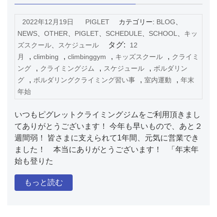
2022年12月19日
PIGLET
カテゴリー:
BLOG
、
NEWS
、
OTHER
、
PIGLET
、
SCHEDULE
、
SCHOOL
、
キッ
タグ:
ズスクール
、
スケジュール
12
,
,
,
,
月
climbing
climbinggym
キッズスクール
クライミ
,
,
,
ング
クライミングジム
スケジュール
ボルダリン
,
,
,
グ
ボルダリングクライミング習い事
室内運動
年末
年始
いつもピグレットクライミングジムをご利用頂きまし
てありがとうございます！ 今年も早いもので、あと２
週間弱！ 皆さまに支えられて1年間、元気に営業でき
ました！ 本当にありがとうございます！ 「年末年
始も登りた
もっと読む