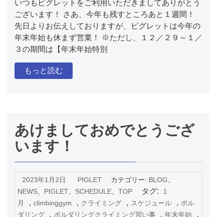
いつもピグレットをご利用いただきましてありがとう
ございます！ さあ、今年も残すところあと１週間！
先日よりお伝えしておりますが、ピグレットは今年の
年末年始も休まず営業！ ※ただし、１２／２９～１／
３の期間は【年末年始特別
もっと読む
あけましておめでとうござ
います！
2023年1月2日
PIGLET
カテゴリー:
BLOG
、
タグ:
NEWS
、
PIGLET
、
SCHEDULE
、
TOP
1
,
,
,
,
月
climbinggym
クライミング
スケジュール
ボル
,
,
,
ダリング
ボルダリングクライミング習い事
年末年始