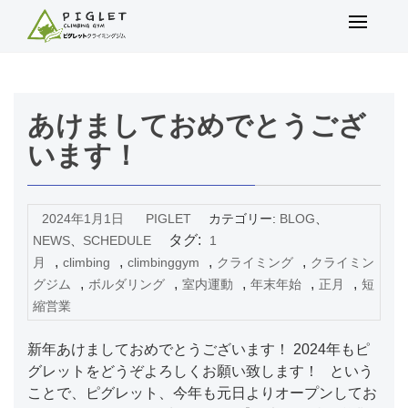
コ
メ
ン
イ
テ
ン
ン
メ
ツ
あけましておめでとうござ
ニ
へ
ュ
ス
います！
ー
キ
ッ
プ
2024年1月1日
PIGLET
カテゴリー:
BLOG
、
タグ:
NEWS
、
SCHEDULE
1
,
,
,
,
月
climbing
climbinggym
クライミング
クライミン
,
,
,
,
,
グジム
ボルダリング
室内運動
年末年始
正月
短
縮営業
新年あけましておめでとうございます！ 2024年もピ
グレットをどうぞよろしくお願い致します！ という
ことで、ピグレット、今年も元日よりオープンしてお