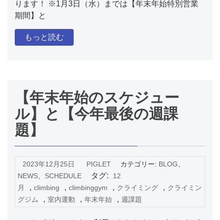
ります！ ※1月3日（水）までは【年末年始特別営業
期間】と
もっと読む
【年末年始のスケジュー
ル】と【今年最後の週課
題】
2023年12月25日
PIGLET
カテゴリー:
BLOG
、
タグ:
NEWS
、
SCHEDULE
12
,
,
,
,
月
climbing
climbinggym
クライミング
クライミン
,
,
,
グジム
室内運動
年末年始
週課題