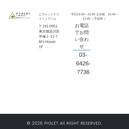
ピグレットクラ
平日14:00～23:00 土日祝 13:00～
イミングジム
21:00（ 不定休 ）
お電話
〒142-0051
東京都品川区
でお問
平塚１-11-7
い合わ
M’s House
せ
1F
03-
6426-
7736
© 2026 PIGLET All RIGHT RESERVED.