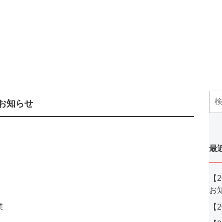
のお知らせ
最
。
【
お
業
【