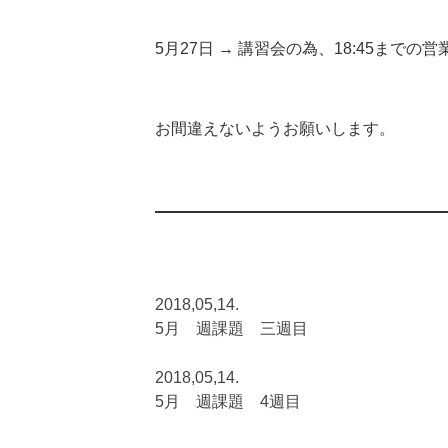
5月27日 → 講習会の為、18:45までの営
お間違えないようお願いします。
2018,05,14.
5月 週課題 三週目
2018,05,14.
5月 週課題 4週目