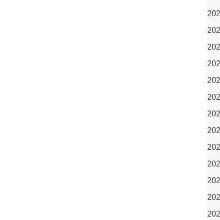
20
20
20
20
20
20
20
20
20
20
20
20
20