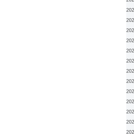
20
20
20
20
20
20
20
20
20
20
20
20
20