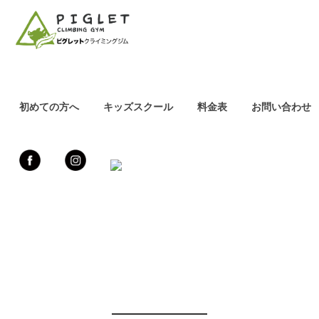
初めての方へ
キッズスクール
料金表
お問い合わせ