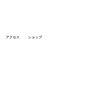
アクセス
ショップ