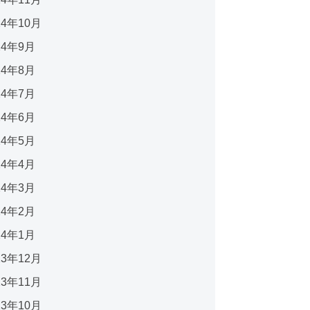
24年10月
24年9月
24年8月
24年7月
24年6月
24年5月
24年4月
24年3月
24年2月
24年1月
23年12月
23年11月
23年10月