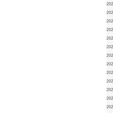
20
20
20
20
20
20
20
20
20
20
20
20
20