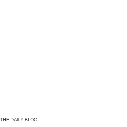
THE DAILY BLOG